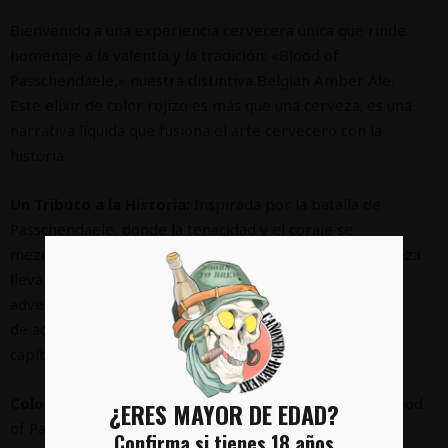
Bienvenido a una experiencia cervecera única que rinde
homenaje a la valentía y la tradición: «Blood of
Passchendaele,» nuestra distintiva Belgian Ámber Ale.
Este elixir de color rojizo es más que una cerveza; es una
narrativa líquida que fusiona el arte cervecero con la
historia.
Un Tributo a la Historia:
Inspirada por la batalla de
Passchendaele, donde la tenacidad y el coraje se
mezclaron con la tierra rojiza de Flandes, nuestra cerveza
lleva consigo el espíritu de aquellos que desafiaron las
adversidades. Cada sorbo es un homenaje a la memoria
de aquellos héroes, encapsulando la esencia de un
capítulo crucial en la historia.
Color Rojizo Profundo:
El distintivo tono rojizo de «Blood
¿ERES MAYOR DE EDAD?
of Passchendaele» evoca los campos de batalla que
Confirma si tienes 18 años