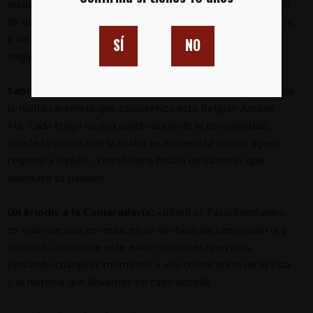
inspiraron su nombre. Este color profundo es el preludio
de una experiencia cervecera excepcional que transporta
a los amantes de la cerveza a un viaje sensorial
SÍ
NO
inigualable.
Sabores Atemporales:
Déjate envolver por la riqueza de
la malta caramelo que caracteriza esta Belgian Ámber
Ale. Cada trago es una celebración de la complejidad,
donde la dulzura de la malta se encuentra con un ligero
regusto a lúpulo, creando una fusión de sabores que
deleitará tu paladar.
Un Brindis a la Camaradería:
«Blood of Passchendaele»
es más que una cerveza; es un símbolo de camaradería y
amistad. Comparte este elixir con seres queridos,
elevando cualquier momento a una celebración de la vida
y la historia que llevamos en cada botella.